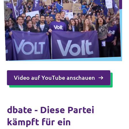
Unsere Events
Mache bei uns mit!
Deine Spende für Volt!
Jobs bei Volt
Video auf YouTube anschauen
Unsere Teams in BW
dbate - Diese Partei
kämpft für ein