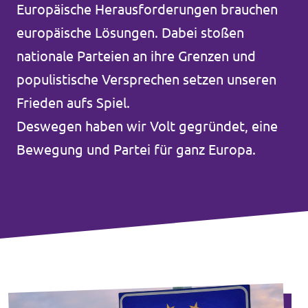
Europäische Herausforderungen brauchen
Unsere Events
europäische Lösungen. Dabei stoßen
nationale Parteien an ihre Grenzen und
populistische Versprechen setzen unseren
Mache bei uns mit!
Frieden aufs Spiel.
Deswegen haben wir Volt gegründet, eine
Deine Spende für Volt!
Bewegung und Partei für ganz Europa.
Jobs bei Volt
Unsere Teams in BW