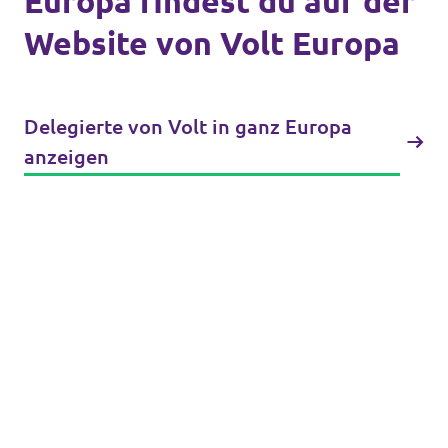
Europa findest du auf der
Unsere Events
Website von Volt Europa
Delegierte von Volt in ganz Europa
Mache bei uns mit!
anzeigen
Deine Spende für Volt!
Jobs bei Volt
Unsere Teams in BW