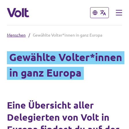
Schließen
Schließen
Menschen
/
Gewählte Volter*innen in ganz Europa
Volt in Baden-Württemberg
Gewählte Volter*innen
Lokale Teams
Programm
in ganz Europa
Volt in Deutschland
Über Volt
Website
Menschen
Eine Übersicht aller
Volt in deinem Bundesland
Delegierten von Volt in
Volt Deutschland Merchandise Shop
Neuigkeiten