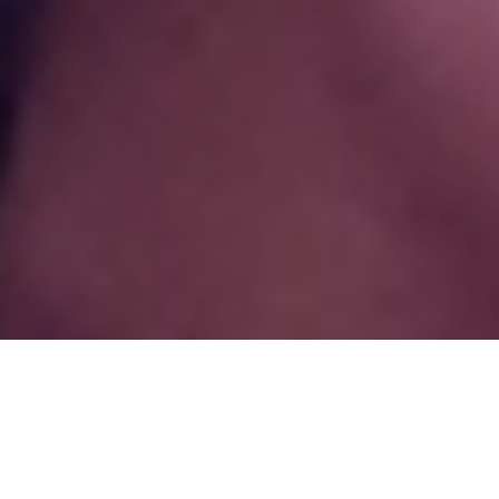
Volt ist in über 30 Ländern in Europa vertreten.
Hier findest du Links zu den Websites von Volt
in anderen Ländern.
Volt Europa
Alle Volt Websites