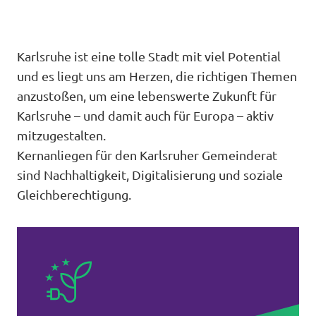
Unsere Events
Karlsruhe ist eine tolle Stadt mit viel Potential
und es liegt uns am Herzen, die richtigen Themen
anzustoßen, um eine lebenswerte Zukunft für
Mache bei uns mit!
Karlsruhe – und damit auch für Europa – aktiv
mitzugestalten.
Deine Spende für Volt!
Kernanliegen für den Karlsruher Gemeinderat
sind Nachhaltigkeit, Digitalisierung und soziale
Jobs bei Volt
Gleichberechtigung.
Unsere Teams in BW