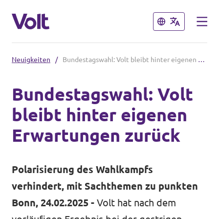
Schließen
Schließen
Neuigkeiten
/
Bundestagswahl: Volt bleibt hinter eigenen Erwartungen zurück
Volt in Nordrhein-Westfalen
Bundestagswahl: Volt
Website von Volt NRW
bleibt hinter eigenen
Programm
Volt vor Ort in NRW
Erwartungen zurück
Über Volt
Volt in Deutschland
Polarisierung des Wahlkampfs
Menschen
Volt Deutschland
verhindert, mit Sachthemen zu punkten
Bonn, 24.02.2025 -
Volt hat nach dem
Volt in deinem Bundesland
Neuigkeiten