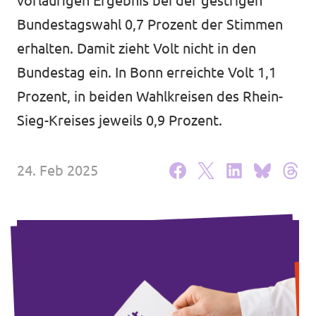
vorläufigen Ergebnis bei der gestrigen
Volt Deutschland Merchandise Shop
Unsere Events
Bundestagswahl 0,7 Prozent der Stimmen
erhalten. Damit zieht Volt nicht in den
Bundestag ein. In Bonn erreichte Volt 1,1
Prozent, in beiden Wahlkreisen des Rhein-
Kontakt zu Volt Bonn
Sieg-Kreises jeweils 0,9 Prozent.
Mach mit bei Volt Bonn
24. Feb 2025
Deine Spende für Volt
Werde Mitglied von Volt
Volt Bonn Newsletter