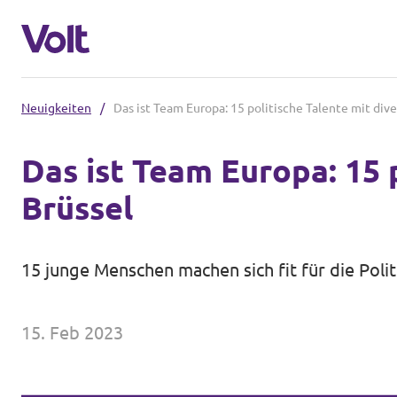
Neuigkeiten
/
Das ist Team Europa: 15 politische Talente mit div
Volt in Nordrhein-Westfalen
Das ist Team Europa: 15 
Website von Volt NRW
Brüssel
Programm
Volt vor Ort in NRW
Über Volt
15 junge Menschen machen sich fit für die Pol
Volt in Deutschland
Menschen
Volt Deutschland
15. Feb 2023
Volt in deinem Bundesland
Neuigkeiten