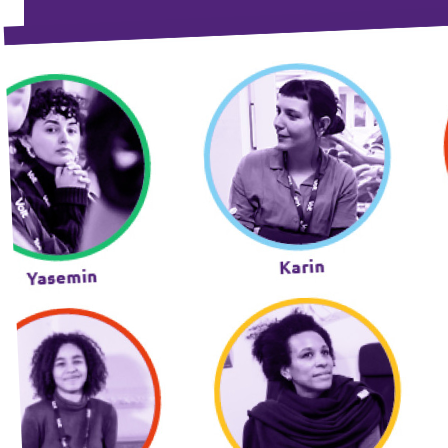
Volt Deutschland Merchandise Shop
Unsere Events
Kontakt zu Volt Bonn
Mach mit bei Volt Bonn
Deine Spende für Volt
Werde Mitglied von Volt
Volt Bonn Newsletter