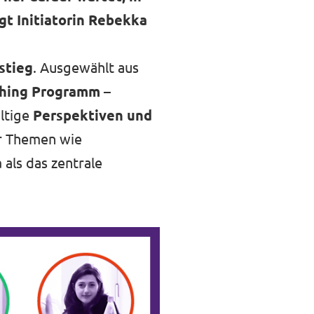
gt Initiatorin Rebekka
stieg
. Ausgewählt aus
ching Programm
–
ältige
Perspektiven und
ür Themen wie
a
als das zentrale