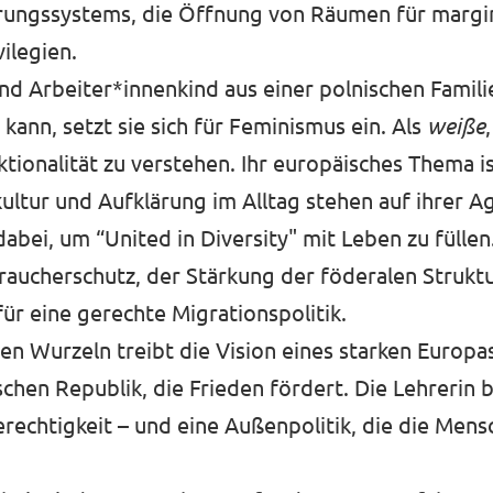
erungssystems, die Öffnung von Räumen für margi
ilegien.
und Arbeiter*innenkind aus einer polnischen Familie
kann, setzt sie sich für Feminismus ein. Als
weiße
ktionalität zu verstehen. Ihr europäisches Thema i
kultur und Aufklärung im Alltag stehen auf ihrer A
dabei, um “United in Diversity" mit Leben zu fülle
erbraucherschutz, der Stärkung der föderalen Struk
r eine gerechte Migrationspolitik.
n Wurzeln treibt die Vision eines starken Europas
hen Republik, die Frieden fördert. Die Lehrerin b
erechtigkeit – und eine Außenpolitik, die die Men