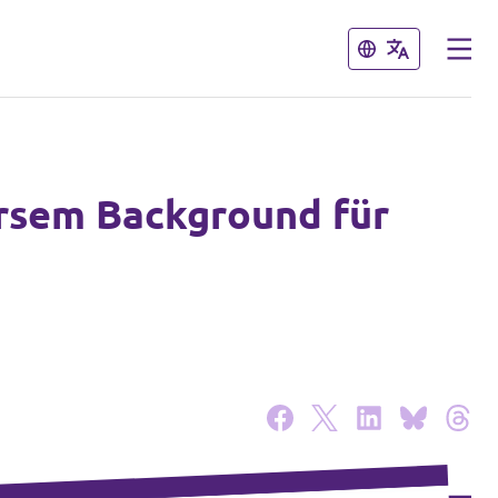
Schließen
Schließen
versem Background für