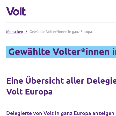
Menschen
/
Gewählte Volter*innen in ganz Europa
Volt in Nordrhein-Westfalen
Gewählte Volter*innen 
Website von Volt NRW
Programm
Volt vor Ort in NRW
Über Volt
Eine Übersicht aller Delegi
Volt in Deutschland
Volt Europa
Menschen
Volt Deutschland
Volt in deinem Bundesland
Neuigkeiten
Delegierte von Volt in ganz Europa anzeigen