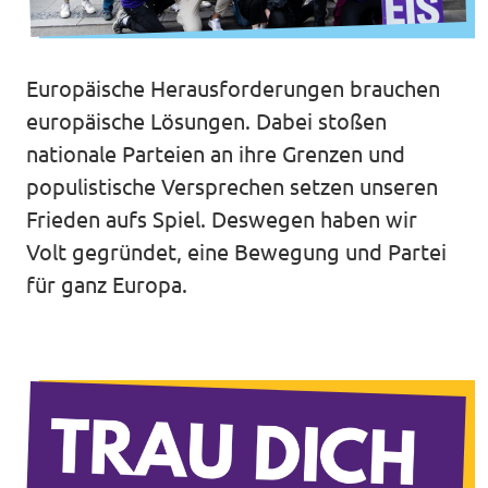
Unsere Events
Europäische Herausforderungen brauchen
europäische Lösungen. Dabei stoßen
nationale Parteien an ihre Grenzen und
Deine Spende für Volt!
populistische Versprechen setzen unseren
Mache bei uns mit!
Frieden aufs Spiel. Deswegen haben wir
Volt gegründet, eine Bewegung und Partei
Pressemitteilungen
für ganz Europa.
Hochspannung - powered by Volt - Podcast
Leichte Sprache
Jobs bei Volt