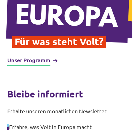
Mache mit!
Für was steht Volt?
Unser Programm
Transparenz
Datenschutz
Impressum
Bleibe informiert
Erhalte unseren monatlichen Newsletter
Erfahre, was Volt in Europa macht