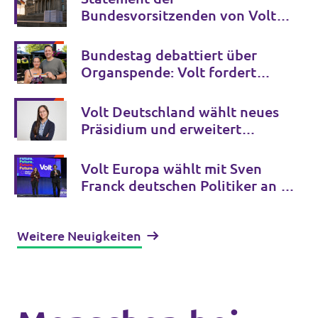
Bundesvorsitzenden von Volt
Deutschland zur GFF-Studie über
die AfD
Bundestag debattiert über
Organspende: Volt fordert
Einführung der
Widerspruchsregelung
Volt Deutschland wählt neues
Präsidium und erweitert
Bundesvorstand
Volt Europa wählt mit Sven
Franck deutschen Politiker an die
Spitze der paneuropäischen
Partei
Weitere Neuigkeiten