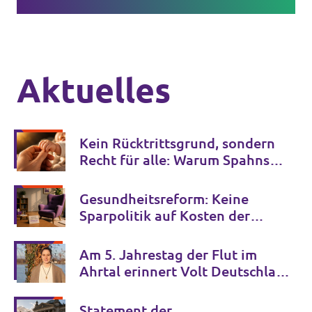
Aktuelles
Kein Rücktrittsgrund, sondern
Recht für alle: Warum Spahns
Familienglück kein Privileg
bleiben darf
Gesundheitsreform: Keine
Sparpolitik auf Kosten der
psychischen Gesundheit
Am 5. Jahrestag der Flut im
Ahrtal erinnert Volt Deutschland
an die Opfer der Klimakrise und
fordert entschlossenes Handeln
Statement der