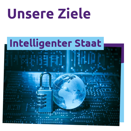
Unsere Ziele
Impressum
Intelligenter Staat