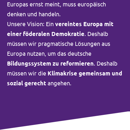
Europas ernst meint, muss europäisch
Unsere Events
denken und handeln.
Unsere Vision: Ein
vereintes Europa mit
einer föderalen Demokratie
. Deshalb
Mache bei uns mit!
müssen wir pragmatische Lösungen aus
Europa nutzen, um das deutsche
Deine Spende für Volt!
Bildungssystem zu reformieren
. Deshalb
müssen wir die
Klimakrise gemeinsam und
Jobs bei Volt
sozial gerecht
angehen.
Transparenz
Datenschutz