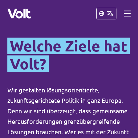
Schließen
Schließen
Welche Ziele hat
Volt in Thüringen
Volt?
Lokale Teams
Programm
Volt in Deutschland
Wir gestalten lösungsorientierte,
Über Volt
Website
zukunftsgerichtete Politik in ganz Europa.
Menschen
Denn wir sind überzeugt, dass gemeinsame
Volt in deinem Bundesland
Herausforderungen grenzübergreifende
Volt Deutschland Merchandise Shop
Neuigkeiten
Lösungen brauchen. Wer es mit der Zukunft