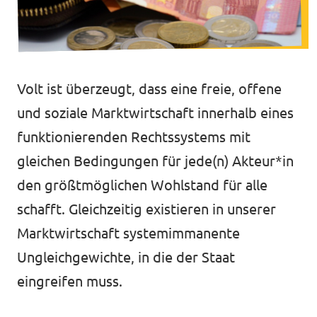
Unsere Events
Volt ist überzeugt, dass eine freie, offene
Mache bei uns mit!
und soziale Marktwirtschaft innerhalb eines
funktionierenden Rechtssystems mit
Deine Spende für Volt!
gleichen Bedingungen für jede(n) Akteur*in
Jobs bei Volt
den größtmöglichen Wohlstand für alle
schafft. Gleichzeitig existieren in unserer
Marktwirtschaft systemimmanente
Ungleichgewichte, in die der Staat
eingreifen muss.
Transparenz
Datenschutz