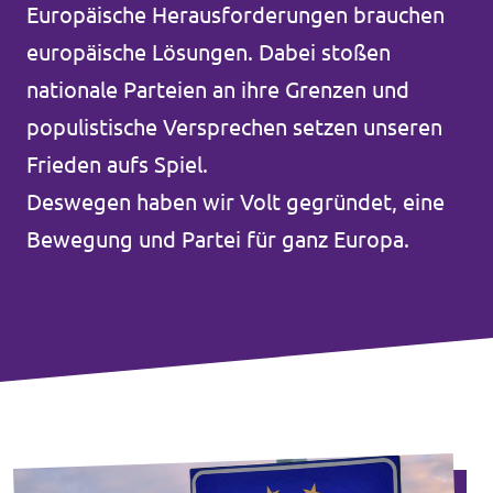
Europäische Herausforderungen brauchen
Unsere Events
europäische Lösungen. Dabei stoßen
nationale Parteien an ihre Grenzen und
populistische Versprechen setzen unseren
Mache bei uns mit!
Frieden aufs Spiel.
Deswegen haben wir Volt gegründet, eine
Deine Spende für Volt!
Bewegung und Partei für ganz Europa.
Jobs bei Volt
Transparenz
Datenschutz