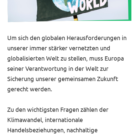
Unsere Events
Um sich den globalen Herausforderungen in
Mache bei uns mit!
unserer immer stärker vernetzten und
globalisierten Welt zu stellen, muss Europa
Deine Spende für Volt!
seiner Verantwortung in der Welt zur
Jobs bei Volt
Sicherung unserer gemeinsamen Zukunft
gerecht werden.
Zu den wichtigsten Fragen zählen der
Klimawandel, internationale
Transparenz
Handelsbeziehungen, nachhaltige
Datenschutz