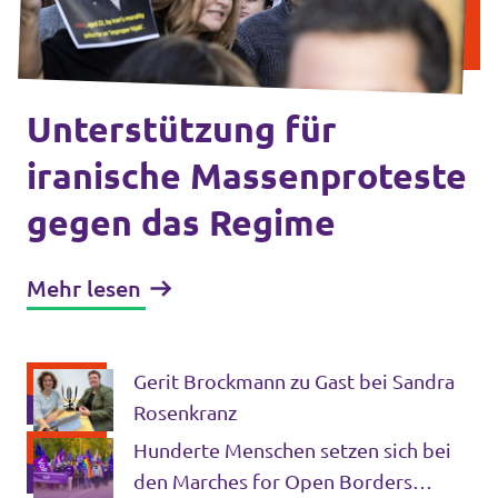
Unsere Events
Unterstützung für
Mache bei uns mit!
iranische Massenproteste
gegen das Regime
Deine Spende für Volt!
Jobs bei Volt
Mehr lesen
Gerit Brockmann zu Gast bei Sandra
Rosenkranz
Transparenz
Hunderte Menschen setzen sich bei
den Marches for Open Borders
Datenschutz