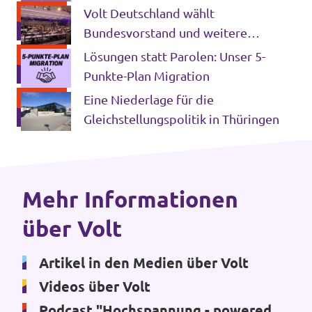
gegen Grenzkontrollen in Europa ein
Volt Deutschland wählt
Impressum
Bundesvorstand und weitere
Schlüsselämter für die kommenden
Lösungen statt Parolen: Unser 5-
Jahre
Punkte-Plan Migration
Eine Niederlage für die
Gleichstellungspolitik in Thüringen
Mehr Informationen
über Volt
Artikel in den Medien über Volt
Videos über Volt
Podcast "Hochspannung - powered