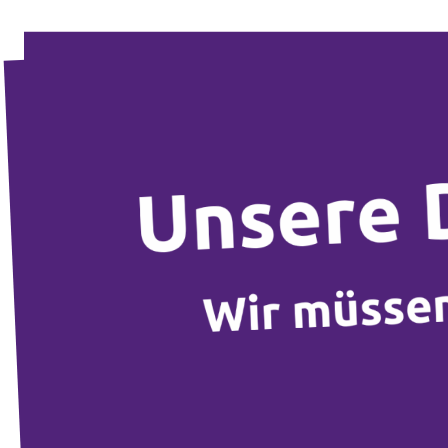
Unsere Events
Mache bei uns mit!
Deine Spende für Volt!
Jobs bei Volt
Transparenz
Datenschutz