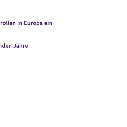
ollen in Europa ein
 und weitere Schlüsselämter für die kommenden Jahre