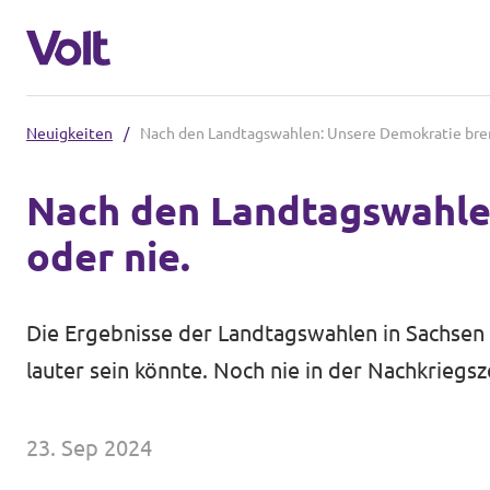
Neuigkeiten
/
Nach den Landtagswahlen: Unsere Demokratie brenn
Volt in Thüringen
Nach den Landtagswahlen
Lokale Teams
oder nie.
Programm
Volt in Deutschland
Über Volt
Die Ergebnisse der Landtagswahlen in Sachsen u
Website
lauter sein könnte. Noch nie in der Nachkriegs
Menschen
Volt in deinem Bundesland
23. Sep 2024
Volt Deutschland Merchandise Shop
Neuigkeiten