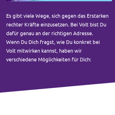
Unsere Events
Es gibt viele Wege, sich gegen das Erstarken
rechter Kräfte einzusetzen. Bei Volt bist Du
dafür genau an der richtigen Adresse.
Mache bei uns mit!
Wenn Du Dich fragst, wie Du konkret bei
Volt mitwirken kannst, haben wir
Deine Spende für Volt!
verschiedene Möglichkeiten für Dich:
Jobs bei Volt
Transparenz
Datenschutz