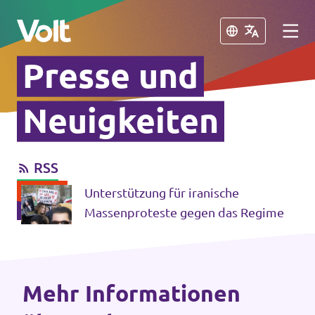
Schließen
Schließen
Presse und
Volt in Thüringen
Neuigkeiten
Lokale Teams
RSS
Programm
Volt in Deutschland
Unterstützung für iranische
Über Volt
Massenproteste gegen das Regime
Website
Menschen
Volt in deinem Bundesland
Mehr Informationen
Volt Deutschland Merchandise Shop
Neuigkeiten