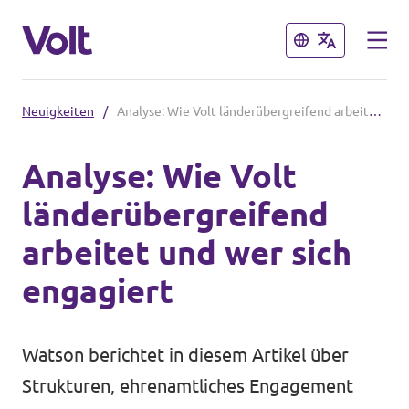
Schließen
Schließen
Neuigkeiten
/
Analyse: Wie Volt länderübergreifend arbeitet und wer sich engagiert
Volt in Thüringen
Analyse: Wie Volt
Lokale Teams
länderübergreifend
Programm
arbeitet und wer sich
Volt in Deutschland
Über Volt
engagiert
Website
Menschen
Volt in deinem Bundesland
Watson berichtet
in diesem Artikel
über
Volt Deutschland Merchandise Shop
Strukturen, ehrenamtliches Engagement
Neuigkeiten