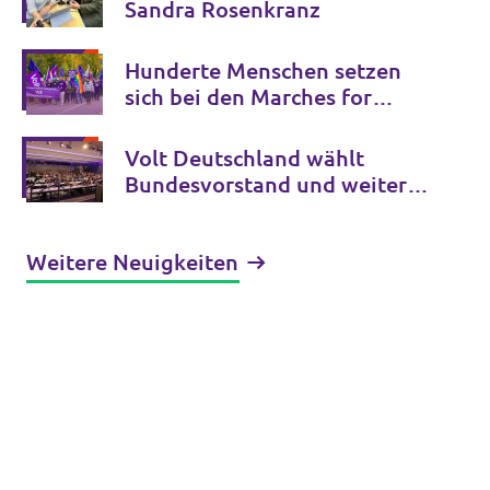
Sandra Rosenkranz
Hunderte Menschen setzen
sich bei den Marches for
Open Borders gegen
Grenzkontrollen in Europa ein
Volt Deutschland wählt
Bundesvorstand und weitere
Schlüsselämter für die
kommenden Jahre
Weitere Neuigkeiten