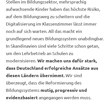
Stellen im Bildungssektor, mehrsprachig
Unsere Events
aufwachsende Kinder haben das höchste Risiko,
auf dem Bildungsweg zu scheitern und die
Digitalisierung im Klassenzimmer lässt immer
noch auf sich warten. All das macht ein
Mache bei uns mit!
grundlegend neues Bildungssystem unabdingbar.
In Skandinavien sind viele Schritte schon getan,
Deine Spende für Volt!
um den Lehrbetrieb an Schulen zu
modernisieren.
Wir machen uns dafür stark,
Jobs bei Volt
dass Deutschland erfolgreiche Ansätze aus
diesen Ländern übernimmt.
Wir sind
überzeugt, dass die Reformierung des
Bildungssystems
mutig, progressiv und
evidenzbasiert
angegangen werden muss.
Transparenz
Datenschutz