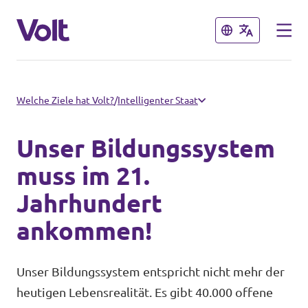
Schließen
Schließen
Volt in Thüringen
Welche Ziele hat Volt?
/
Intelligenter Staat
Lokale Teams
Unser Bildungssystem
Programm
muss im 21.
Volt in Deutschland
Jahrhundert
Über Volt
Website
ankommen!
Menschen
Volt in deinem Bundesland
Unser Bildungssystem entspricht nicht mehr der
Volt Deutschland Merchandise Shop
heutigen Lebensrealität. Es gibt 40.000 offene
Neuigkeiten