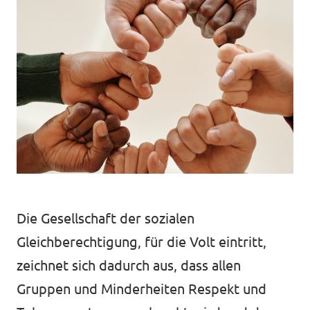
Unsere Events
Mache bei uns mit!
Deine Spende für Volt!
Jobs bei Volt
Die Gesellschaft der sozialen
Gleichberechtigung, für die Volt eintritt,
zeichnet sich dadurch aus, dass allen
Transparenz
Gruppen und Minderheiten Respekt und
Datenschutz