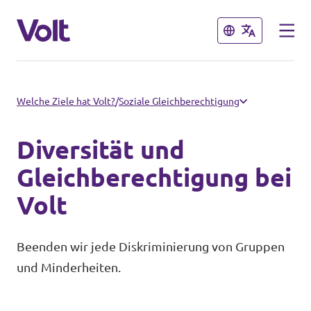
Schließen
Schließen
Volt in Thüringen
Welche Ziele hat Volt?
/
Soziale Gleichberechtigung
Lokale Teams
Diversität und
Programm
Gleichberechtigung bei
Volt in Deutschland
Volt
Über Volt
Website
Menschen
Beenden wir jede Diskriminierung von Gruppen
Volt in deinem Bundesland
und Minderheiten.
Volt Deutschland Merchandise Shop
Neuigkeiten