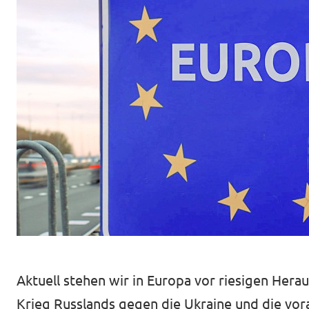
Unsere Events
Mache bei uns mit!
Deine Spende für Volt!
Jobs bei Volt
Transparenz
Aktuell stehen wir in Europa vor riesigen Her
Krieg Russlands gegen die Ukraine und die vor
Datenschutz