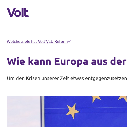
Volt in Thüringen
Welche Ziele hat Volt?
/
EU Reform
Lokale Teams
Wie kann Europa aus de
Programm
Volt in Deutschland
Um den Krisen unserer Zeit etwas entgegenzusetzen,
Über Volt
Website
Menschen
Volt in deinem Bundesland
Volt Deutschland Merchandise Shop
Neuigkeiten