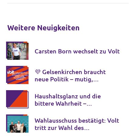
Weitere Neuigkeiten
Carsten Born wechselt zu Volt
💜 Gelsenkirchen braucht
neue Politik – mutig,
lösungsorientiert, europäisch.
Haushaltsglanz und die
bittere Wahrheit –
Jugendamt-Schulden müssen
sofort aufgeklärt werden
Wahlausschuss bestätigt: Volt
tritt zur Wahl des
Ruhrparlaments an