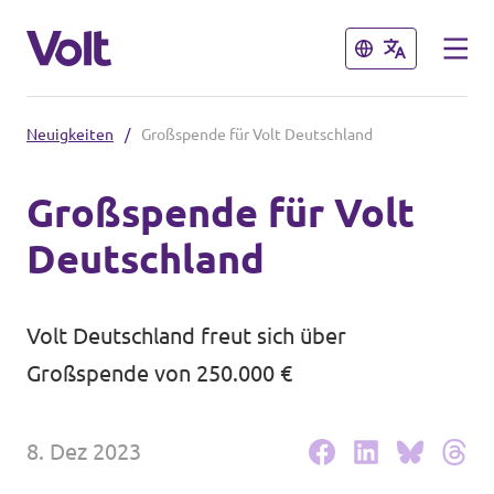
Schließen
Schließen
Neuigkeiten
/
Großspende für Volt Deutschland
Volt in Nordrhein-Westfalen
Großspende für Volt
Website von Volt NRW
Deutschland
Programm
Volt vor Ort in NRW
Über Volt
Volt Deutschland freut sich über
Volt in Deutschland
Großspende von 250.000 €
Menschen
Website
8. Dez 2023
Volt in deinem Bundesland
Neuigkeiten