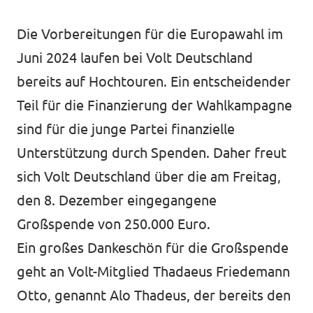
Volt Deutschland Merchandise Shop
Unsere Events
Die Vorbereitungen für die Europawahl im
Juni 2024 laufen bei Volt Deutschland
bereits auf Hochtouren. Ein entscheidender
Presse
Teil für die Finanzierung der Wahlkampagne
sind für die junge Partei finanzielle
Mache bei uns mit!
Unterstützung durch Spenden. Daher freut
sich Volt Deutschland über die am Freitag,
Deine Spende für Volt!
den 8. Dezember eingegangene
Jobs bei Volt
Großspende von 250.000 Euro.
Ein großes Dankeschön für die Großspende
geht an Volt-Mitglied Thadaeus Friedemann
Städteteams im Ruhrgebiet
Otto, genannt Alo Thadeus, der bereits den