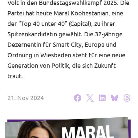
Volt in den Bundestagswahlkampf 2025. Die
Unsere Events
Partei hat heute Maral Koohestanian, eine
der "Top 40 unter 40" (Capital), zu ihrer
Spitzenkandidatin gewählt. Die 32-jährige
Dezernentin für Smart City, Europa und
Deine Spende für Volt!
Ordnung in Wiesbaden steht für eine neue
Mache bei uns mit!
Generation von Politik, die sich Zukunft
traut.
Pressemitteilungen
Hochspannung - powered by Volt - Podcast
21. Nov 2024
Leichte Sprache
Jobs bei Volt