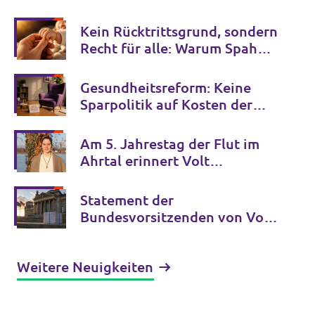
Kein Rücktrittsgrund, sondern
Recht für alle: Warum Spahns
Familienglück kein Privileg
bleiben darf
Gesundheitsreform: Keine
Sparpolitik auf Kosten der
psychischen Gesundheit
Am 5. Jahrestag der Flut im
Ahrtal erinnert Volt
Deutschland an die Opfer der
Klimakrise und fordert
Statement der
entschlossenes Handeln
Bundesvorsitzenden von Volt
Deutschland zur GFF-Studie
über die AfD
Weitere Neuigkeiten