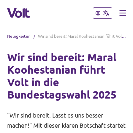
Schließen
Schließen
Neuigkeiten
/
Wir sind bereit: Maral Koohestanian führt Volt in die Bundestagswahl 2025
Volt in Deutschland
Wir sind bereit: Maral
Volt in deinem Bundesland
Koohestanian führt
Programm
Volt Deutschland Merchandise Shop
Volt in die
Über Volt
Bundestagswahl 2025
Menschen
"Wir sind bereit. Lasst es uns besser
machen!" Mit dieser klaren Botschaft startet
Neuigkeiten