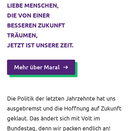
LIEBE MENSCHEN,
Unsere Events
DIE VON EINER
BESSEREN ZUKUNFT
TRÄUMEN,
Deine Spende für Volt!
JETZT IST UNSERE ZEIT.
Mache bei uns mit!
Mehr über Maral
Pressemitteilungen
Hochspannung - powered by Volt - Podcast
Die Politik der letzten Jahrzehnte hat uns
Leichte Sprache
ausgebremst und die Hoffnung auf Zukunft
geklaut. Das ändert sich mit Volt im
Jobs bei Volt
Bundestag, denn wir packen endlich an!