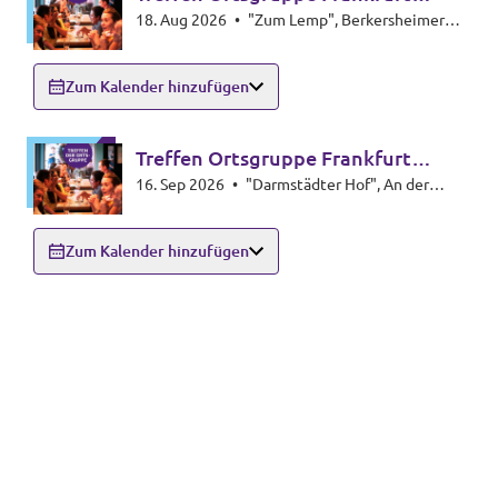
18. Aug 2026
•
"Zum Lemp", Berkersheimer
Nordosten
Obergasse 12, 60435 Frankfurt
Zum Kalender hinzufügen
Treffen Ortsgruppe Frankfurt
16. Sep 2026
•
"Darmstädter Hof", An der
Nordosten
Walkmühle 1, 60437 Frankfurt
Zum Kalender hinzufügen