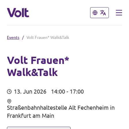
Schließen
Schließen
Events
/
Volt Frauen* Walk&Talk
Landesebene
Volt Hessen
Volt Frauen*
Walk&Talk
Programm
Lokale Teams in Hessen
Über Volt
Bundesebene
13. Jun 2026
14:00 - 17:00
Menschen
Volt Deutschland
Straßenbahnhaltestelle Alt Fechenheim in
Frankfurt am Main
Länderteams in Deutschland
Neuigkeiten