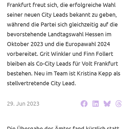
Frankfurt freut sich, die erfolgreiche Wahl
Unsere Events
Europaebene
seiner neuen City Leads bekannt zu geben,
während die Partei sich gleichzeitig auf die
Volt Europa
bevorstehende Landtagswahl Hessen im
Nationale Teams in Europa
Volt im Römer
Oktober 2023 und die Europawahl 2024
vorbereitet. Grit Winkler und Finn Follert
Kommunalwahl 2026
bleiben als Co-City Leads für Volt Frankfurt
Unterstütz' uns!
bestehen. Neu im Team ist Kristina Kepp als
stellvertretende City Lead.
29. Jun 2023
Transparenz
Die Übergabe der Ämter fand kürzlich statt
Datenschutz