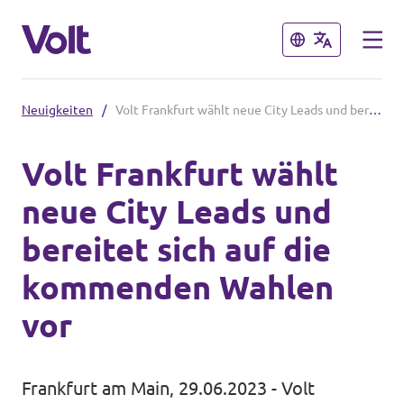
Schließen
Schließen
Neuigkeiten
/
Volt Frankfurt wählt neue City Leads und bereitet sich auf die kommenden Wahlen vor
Landesebene
Volt Frankfurt wählt
Volt Hessen
neue City Leads und
Programm
Lokale Teams in Hessen
bereitet sich auf die
Über Volt
kommenden Wahlen
Bundesebene
Menschen
vor
Volt Deutschland
Länderteams in Deutschland
Neuigkeiten
Frankfurt am Main, 29.06.2023 - Volt