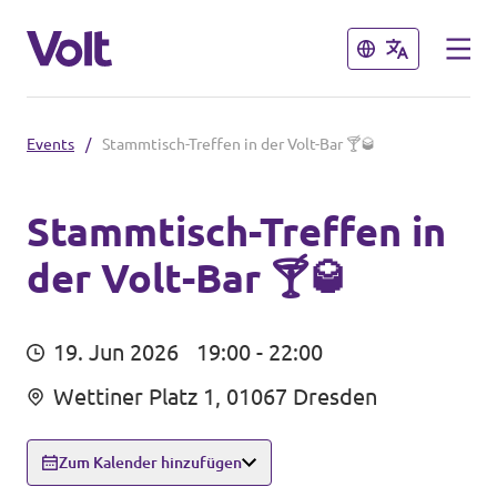
Schließen
Schließen
Events
/
Stammtisch-Treffen in der Volt-Bar 🍸🥃
Volt in Sachsen
Volt Sachsen
Stammtisch-Treffen in
der Volt-Bar 🍸🥃
Programm
Volt Leipzig
Volt Chemnitz
Über Volt
19. Jun 2026
19:00 - 22:00
Menschen
Wettiner Platz 1, 01067 Dresden
Volt in Deutschland
Volt Deutschland
Zum Kalender hinzufügen
Neuigkeiten