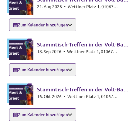
21. Aug 2026
•
Wettiner Platz 1, 01067
🍸🥃
Dresden
Zum Kalender hinzufügen
Stammtisch-Treffen in der Volt-Bar
18. Sep 2026
•
Wettiner Platz 1, 01067
🍸🥃
Dresden
Zum Kalender hinzufügen
Stammtisch-Treffen in der Volt-Bar
16. Okt 2026
•
Wettiner Platz 1, 01067
🍸🥃
Dresden
Zum Kalender hinzufügen