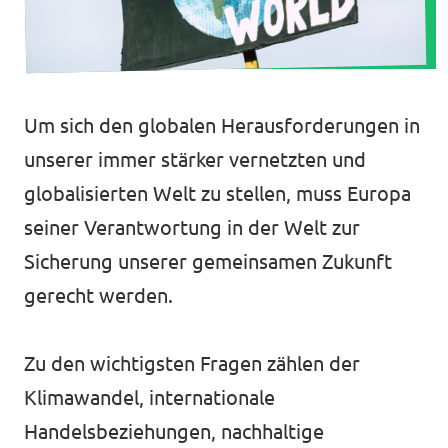
Volt in deinem Bundesland
Unsere Events
Volt Deutschland Merchandise Shop
Um sich den globalen Herausforderungen in
Volt im Dresdner Stadtrat
unserer immer stärker vernetzten und
globalisierten Welt zu stellen, muss Europa
Presse
seiner Verantwortung in der Welt zur
Volt vor Ort
Sicherung unserer gemeinsamen Zukunft
gerecht werden.
Mache bei uns mit!
Deine Spende für Volt!
Zu den wichtigsten Fragen zählen der
Klimawandel, internationale
Jobs bei Volt
Handelsbeziehungen, nachhaltige