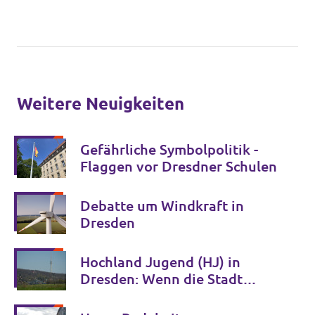
Weitere Neuigkeiten
Gefährliche Symbolpolitik -
Flaggen vor Dresdner Schulen
Debatte um Windkraft in
Dresden
Hochland Jugend (HJ) in
Dresden: Wenn die Stadt
Jugendliche im Stich lässt,
füllen Rechtsextreme diese