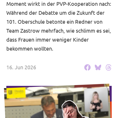
Moment wirkt in der PVP-Kooperation nach:
Volt in deinem Bundesland
Unsere Events
Während der Debatte um die Zukunft der
Volt Deutschland Merchandise Shop
101. Oberschule betonte ein Redner von
Team Zastrow mehrfach, wie schlimm es sei,
Volt im Dresdner Stadtrat
dass Frauen immer weniger Kinder
bekommen wollten.
Presse
Volt vor Ort
16. Jun 2026
Mache bei uns mit!
Deine Spende für Volt!
Jobs bei Volt