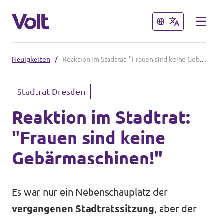
Schließen
Schließen
Neuigkeiten
/
Reaktion im Stadtrat: "Frauen sind keine Gebärmaschinen!"
Volt in Sachsen
Stadtrat Dresden
Volt Sachsen
Reaktion im Stadtrat:
Programm
Volt Leipzig
"Frauen sind keine
Volt Chemnitz
Über Volt
Gebärmaschinen!"
Menschen
Volt in Deutschland
Es war nur ein Nebenschauplatz der
Volt Deutschland
Neuigkeiten
vergangenen Stadtratssitzung
, aber der