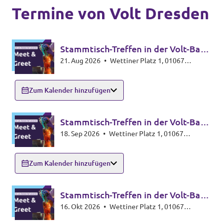
Volt in deinem Bundesland
Termine von Volt Dresden
Unsere Events
Volt Deutschland Merchandise Shop
Stammtisch-Treffen in der Volt-Bar
21. Aug 2026
•
Wettiner Platz 1, 01067
🍸🥃
Volt im Dresdner Stadtrat
Dresden
Zum Kalender hinzufügen
Presse
Stammtisch-Treffen in der Volt-Bar
Volt vor Ort
18. Sep 2026
•
Wettiner Platz 1, 01067
🍸🥃
Dresden
Mache bei uns mit!
Zum Kalender hinzufügen
Deine Spende für Volt!
Stammtisch-Treffen in der Volt-Bar
Jobs bei Volt
16. Okt 2026
•
Wettiner Platz 1, 01067
🍸🥃
Dresden