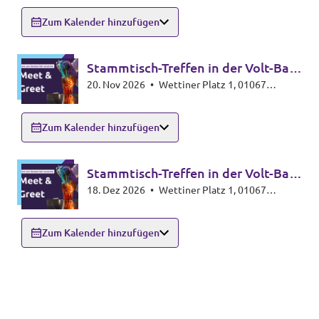
Zum Kalender hinzufügen
Stammtisch-Treffen in der Volt-Bar
Transparenz
20. Nov 2026
•
Wettiner Platz 1, 01067
🍸🥃
Dresden
Datenschutz
Zum Kalender hinzufügen
Impressum
Stammtisch-Treffen in der Volt-Bar
Test
18. Dez 2026
•
Wettiner Platz 1, 01067
🍸🥃
Dresden
Zum Kalender hinzufügen