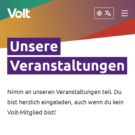
Schließen
Schließen
Unsere
Volt in Sachsen
Volt Sachsen
Veranstaltungen
Programm
Volt Leipzig
Volt Chemnitz
Über Volt
Nimm an unseren Veranstaltungen teil. Du
bist herzlich eingeladen, auch wenn du kein
Menschen
Volt in Deutschland
Volt-Mitglied bist!
Volt Deutschland
Neuigkeiten