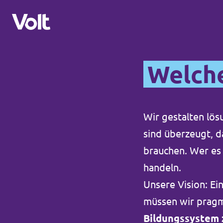
Welche
Volt in Sachsen
Volt Sachsen
Wir gestalten lös
Programm
Volt Leipzig
sind überzeugt, 
Volt Chemnitz
Über Volt
brauchen. Wer es
handeln.
Menschen
Volt in Deutschland
Unsere Vision: Ei
müssen wir pragm
Volt Deutschland
Neuigkeiten
Bildungssystem 