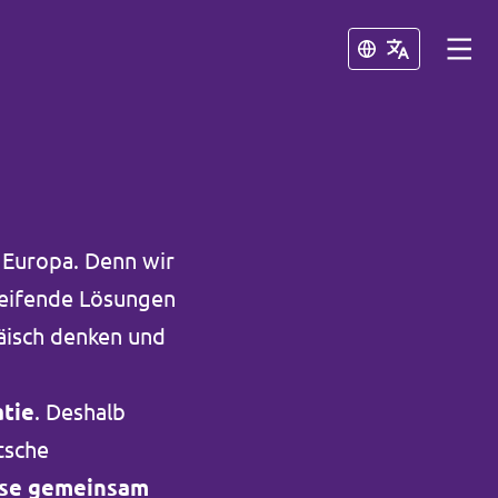
Schließen
Schließen
z Europa. Denn wir
eifende Lösungen
äisch denken und
atie
. Deshalb
tsche
ise gemeinsam