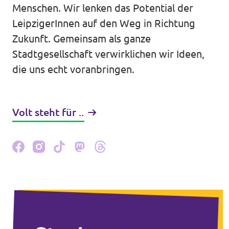
Volt in deinem Bundesland
Menschen. Wir lenken das Potential der
Unsere Events
LeipzigerInnen auf den Weg in Richtung
Volt Deutschland Merchandise Shop
Zukunft. Gemeinsam als ganze
Stadtgesellschaft verwirklichen wir Ideen,
die uns echt voranbringen.
Presse
Mache bei uns mit!
Volt steht für ..
Volt vor Ort
Deine Spende für Volt!
Jobs bei Volt
Volt im Stadtrat Dresden