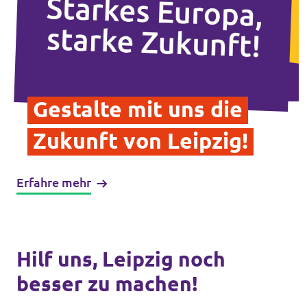
Jetzt Spenden!
Gestalte mit uns die
Zukunft von Leipzig!
Transparenz
Datenschutz
Erfahre mehr
Impressum
Hilf uns, Leipzig noch
besser zu machen!