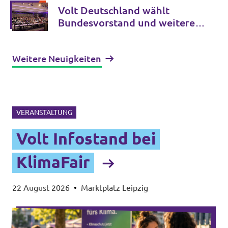
in Europa ein
Volt Deutschland wählt
Bundesvorstand und weitere
Schlüsselämter für die
kommenden Jahre
Weitere Neuigkeiten
VERANSTALTUNG
Volt Infostand bei
KlimaFair
22 August 2026
•
Marktplatz Leipzig