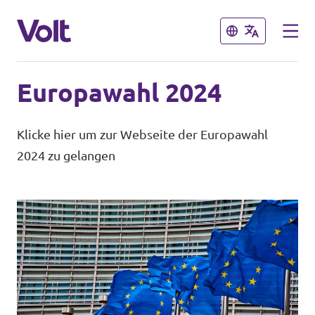
Schließen
Schließen
Europawahl 2024
Volt in Sachsen
Klicke hier um zur Webseite der Europawahl
Volt Sachsen
2024 zu gelangen
Programm
Volt Dresden
Volt Chemnitz
Über Volt
Menschen
Volt in Deutschland
Website
Neuigkeiten