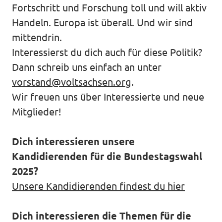
Volt in deinem Bundesland
Fortschritt und Forschung toll und will aktiv
Unsere Events
Handeln. Europa ist überall. Und wir sind
Volt Deutschland Merchandise Shop
mittendrin.
Interessierst du dich auch für diese Politik?
Dann schreib uns einfach an unter
Presse
vorstand@voltsachsen.org
.
Wir freuen uns über Interessierte und neue
Mache bei uns mit!
Mitglieder!
Volt vor Ort
Dich interessieren unsere
Deine Spende für Volt!
Kandidierenden für die Bundestagswahl
2025?
Jobs bei Volt
Unsere Kandidierenden findest du hier
Volt im Stadtrat Dresden
Dich interessieren die Themen für die