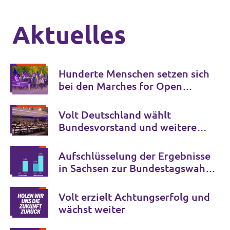
Aktuelles
Hunderte Menschen setzen sich
bei den Marches for Open
Borders gegen Grenzkontrollen
in Europa ein
Volt Deutschland wählt
Bundesvorstand und weitere
Schlüsselämter für die
kommenden Jahre
Aufschlüsselung der Ergebnisse
in Sachsen zur Bundestagswahl
2025
Volt erzielt Achtungserfolg und
wächst weiter