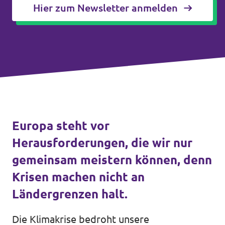
Volt in deinem Bundesland
Hier zum Newsletter anmelden
Unsere Events
Volt Deutschland Merchandise Shop
Presse
Mache bei uns mit!
Europa steht vor
Volt vor Ort
Herausforderungen, die wir nur
Deine Spende für Volt!
gemeinsam meistern können, denn
Krisen machen nicht an
Jobs bei Volt
Ländergrenzen halt.
Volt im Stadtrat Dresden
Die Klimakrise bedroht unsere