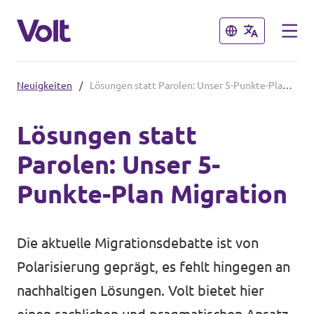
Schließen
Schließen
Neuigkeiten
/
Lösungen statt Parolen: Unser 5-Punkte-Plan Migration
Volt in Sachsen
Lösungen statt
Volt Leipzig
Parolen: Unser 5-
Programm
Volt Dresden
Punkte-Plan Migration
Volt Chemnitz
Über Volt
Die aktuelle Migrationsdebatte ist von
Menschen
Volt in Deutschland
Polarisierung geprägt, es fehlt hingegen an
nachhaltigen Lösungen. Volt bietet hier
Volt Deutschland
Neuigkeiten