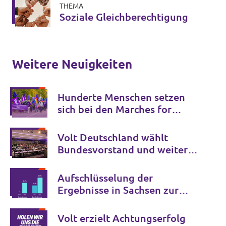
THEMA
Soziale Gleichberechtigung
Weitere Neuigkeiten
Hunderte Menschen setzen
sich bei den Marches for
Open Borders gegen
Grenzkontrollen in Europa ein
Volt Deutschland wählt
Bundesvorstand und weitere
Schlüsselämter für die
kommenden Jahre
Aufschlüsselung der
Ergebnisse in Sachsen zur
Bundestagswahl 2025
Volt erzielt Achtungserfolg