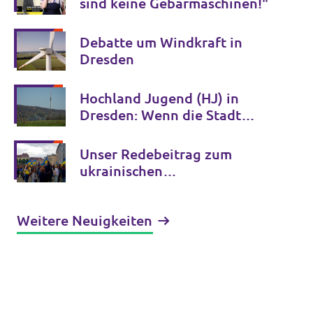
sind keine Gebärmaschinen!"
Debatte um Windkraft in
Dresden
Hochland Jugend (HJ) in
Dresden: Wenn die Stadt
Jugendliche im Stich lässt,
füllen Rechtsextreme diese
Unser Redebeitrag zum
Lücke
ukrainischen
Unabhängigkeitstag
Weitere Neuigkeiten