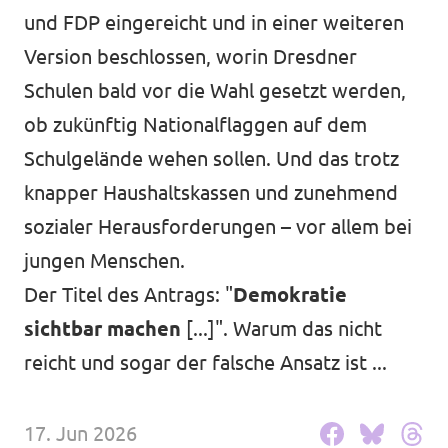
Volt in deinem Bundesland
und FDP eingereicht und in einer weiteren
Unsere Events
Version beschlossen, worin Dresdner
Volt Deutschland Merchandise Shop
Schulen bald vor die Wahl gesetzt werden,
ob zukünftig Nationalflaggen auf dem
Volt im Dresdner Stadtrat
Schulgelände wehen sollen. Und das trotz
knapper Haushaltskassen und zunehmend
Presse
sozialer Herausforderungen – vor allem bei
Volt vor Ort
jungen Menschen.
Der Titel des Antrags: "
Demokratie
Mache bei uns mit!
sichtbar machen
[...]". Warum das nicht
Deine Spende für Volt!
reicht und sogar der falsche Ansatz ist ...
Jobs bei Volt
17. Jun 2026