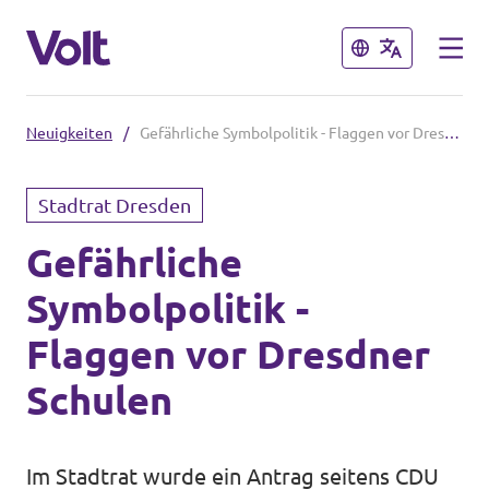
Schließen
Schließen
Neuigkeiten
/
Gefährliche Symbolpolitik - Flaggen vor Dresdner Schulen
Volt in Sachsen
Stadtrat Dresden
Volt Sachsen
Gefährliche
Programm
Volt Leipzig
Symbolpolitik -
Volt Chemnitz
Über Volt
Flaggen vor Dresdner
Menschen
Schulen
Volt in Deutschland
Volt Deutschland
Neuigkeiten
Im Stadtrat wurde ein Antrag seitens CDU