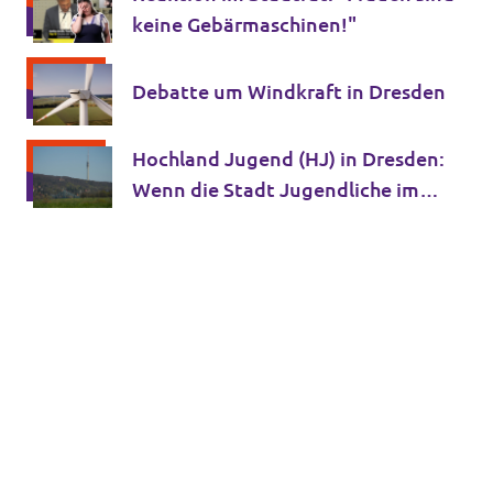
Volt in deinem Bundesland
keine Gebärmaschinen!"
Unsere Events
Volt Deutschland Merchandise Shop
Debatte um Windkraft in Dresden
Volt im Dresdner Stadtrat
Hochland Jugend (HJ) in Dresden:
Wenn die Stadt Jugendliche im
Presse
Stich lässt, füllen Rechtsextreme
diese Lücke
Volt vor Ort
Mache bei uns mit!
Deine Spende für Volt!
Jobs bei Volt