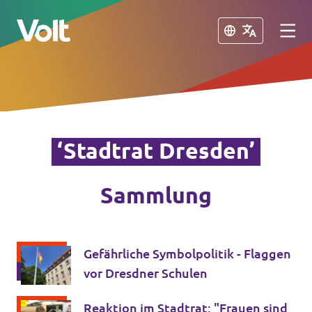
Schließen
Schließen
Volt in Sachsen
Volt Sachsen
‘Stadtrat Dresden’
Programm
Volt Leipzig
Sammlung
Volt Chemnitz
Über Volt
Menschen
Volt in Deutschland
Gefährliche Symbolpolitik - Flaggen
vor Dresdner Schulen
Volt Deutschland
Neuigkeiten
Reaktion im Stadtrat: "Frauen sind