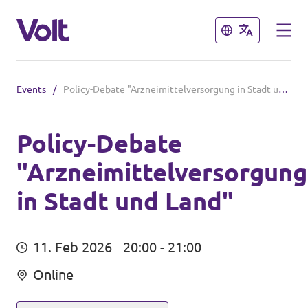
Schließen
Schließen
Events
/
Policy-Debate "Arzneimittelversorgung in Stadt und Land"
Volt in Sachsen
Volt Sachsen
Policy-Debate
"Arzneimittelversorgung
Programm
Volt Leipzig
in Stadt und Land"
Volt Chemnitz
Über Volt
Menschen
11. Feb 2026
20:00 - 21:00
Volt in Deutschland
Online
Volt Deutschland
Neuigkeiten