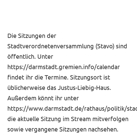
Volt in deinem Bundesland
Unsere Events
Volt Deutschland Merchandise Shop
Die Sitzungen der
Startseite
Stadtverordnetenversammlung (Stavo) sind
öffentlich. Unter
Unser Team
https://darmstadt.gremien.info/calendar
findet ihr die Termine. Sitzungsort ist
Unsere Reden
üblicherweise das Justus-Liebig-Haus.
Pressemitteilungen
Außerdem könnt ihr unter
https://www.darmstadt.de/rathaus/politik/st
Pressefotos
die aktuelle Sitzung im Stream mitverfolgen
Transparenzregister
sowie vergangene Sitzungen nachsehen.