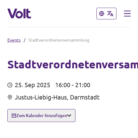
Schließen
Schließen
Events
/
Stadtverordnetenversammlung
Volt in Hessen
Website Volt Darmstadt
Stadtverordnetenversa
Programm
Website Volt Hessen
25. Sep 2025
16:00 - 21:00
Lokale Teams
Über Volt
Justus-Liebig-Haus, Darmstadt
Menschen
Volt in Deutschland
Zum Kalender hinzufügen
Website
Neuigkeiten