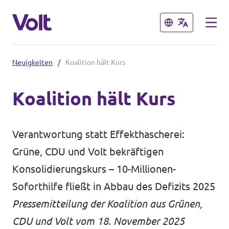
Schließen
Schließen
Neuigkeiten
/
Koalition hält Kurs
Volt in Hessen
Koalition hält Kurs
Website Volt Darmstadt
Programm
Website Volt Hessen
Verantwortung statt Effekthascherei:
Lokale Teams
Über Volt
Grüne, CDU und Volt bekräftigen
Konsolidierungskurs – 10-Millionen-
Menschen
Volt in Deutschland
Soforthilfe fließt in Abbau des Defizits 2025
Pressemitteilung der Koalition aus Grünen,
Website
Neuigkeiten
CDU und Volt vom 18. November 2025