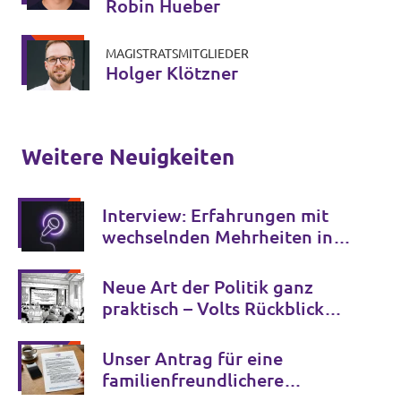
Robin Hueber
MAGISTRATSMITGLIEDER
Holger Klötzner
Weitere Neuigkeiten
Interview: Erfahrungen mit
wechselnden Mehrheiten in
der Kommunalpolitik
Neue Art der Politik ganz
praktisch – Volts Rückblick
auf die letzte Sitzung der
Stavo
Unser Antrag für eine
familienfreundlichere