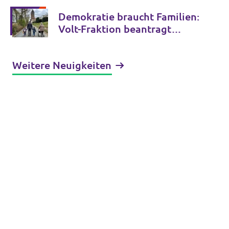
Stadtpolitik – Was nun
beschlossen wurde und Klaras
Demokratie braucht Familien:
Gedanken dazu
Volt-Fraktion beantragt
familienfreundliche Regeln
für die Stadtpolitik
Weitere Neuigkeiten