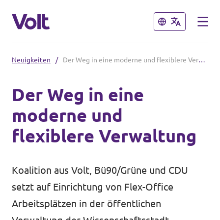
Schließen
Schließen
Neuigkeiten
/
Der Weg in eine moderne und flexiblere Verwaltung
Volt in Hessen
Der Weg in eine
Website Volt Darmstadt
moderne und
Programm
Website Volt Hessen
flexiblere Verwaltung
Lokale Teams
Über Volt
Koalition aus Volt, Bü90/Grüne und CDU
Menschen
Volt in Deutschland
setzt auf Einrichtung von Flex-Office
Arbeitsplätzen in der öffentlichen
Website
Neuigkeiten