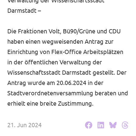
Verwaltung der Wissenschaftsstadt
Volt in deinem Bundesland
Unsere Events
Darmstadt –
Volt Deutschland Merchandise Shop
Die Fraktionen Volt, Bü90/Grüne und CDU
haben einen wegweisenden Antrag zur
Startseite
Einrichtung von Flex-Office Arbeitsplätzen
Unser Team
in der öffentlichen Verwaltung der
Wissenschaftsstadt Darmstadt gestellt. Der
Unsere Reden
Antrag wurde am 20.06.2024 in der
Stadtverordnetenversammlung beraten und
Pressemitteilungen
erhielt eine breite Zustimmung.
Pressefotos
21. Jun 2024
Transparenzregister