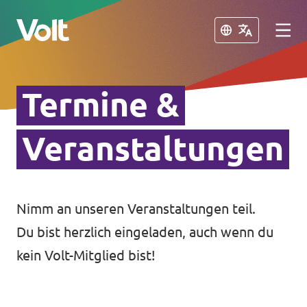
Schließen
Schließen
Termine &
Volt in Baden-Württemberg
Lokale Teams
Veranstaltungen
Programm
Volt in Deutschland
Über Volt
Nimm an unseren Veranstaltungen teil.
Website
Du bist herzlich eingeladen, auch wenn du
Menschen
Volt in deinem Bundesland
kein Volt-Mitglied bist!
Volt Deutschland Merchandise Shop
Neuigkeiten