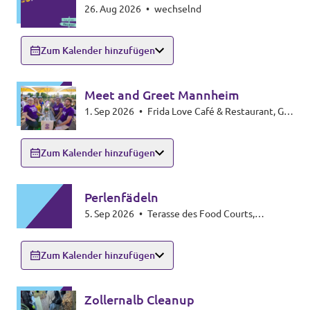
26. Aug 2026
•
wechselnd
Zollernalbkreis/Sigmaringen
Transparenz
Zum Kalender hinzufügen
Datenschutz
Impressum
Meet and Greet Mannheim
1. Sep 2026
•
Frida Love Café & Restaurant, G3
6-7, 68159 Mannheim
Zum Kalender hinzufügen
Perlenfädeln
5. Sep 2026
•
Terasse des Food Courts,
Rheingallerie Ludwigshafen
Zum Kalender hinzufügen
Zollernalb Cleanup