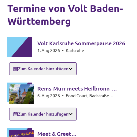
Termine von Volt Baden-
Unsere Events
Württemberg
Volt Karlsruhe Sommerpause 2026
Mache bei uns mit!
1. Aug 2026
•
Karlsruhe
Deine Spende für Volt!
Zum Kalender hinzufügen
Jobs bei Volt
Rems-Murr meets Heilbronn-
6. Aug 2026
•
Food Court, Badstraße
Hohenlohe
100,74072 Heilbronn
Unsere Teams in BW
Zum Kalender hinzufügen
Meet & Greet