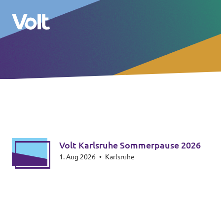
Volt in Baden-Württemberg
Lokale Teams
Programm
Volt in Deutschland
Volt Karlsruhe Sommerpause 2026
Über Volt
1. Aug 2026
•
Karlsruhe
Website
Menschen
Volt in deinem Bundesland
Volt Deutschland Merchandise Shop
Neuigkeiten