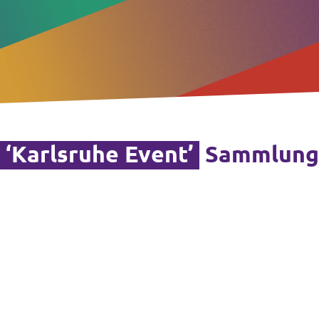
‘Karlsruhe Event’
Sammlung