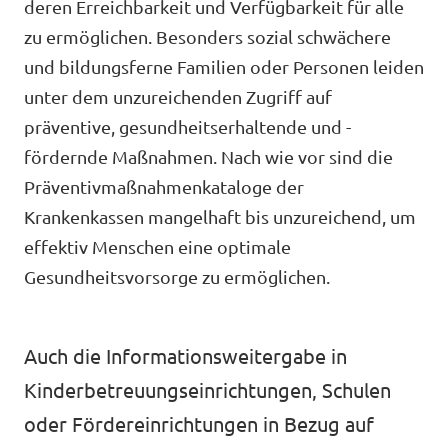
deren Erreichbarkeit und Verfügbarkeit für alle
Volt in deinem Bundesland
Unsere Events
zu ermöglichen. Besonders sozial schwächere
Volt Deutschland Merchandise Shop
und bildungsferne Familien oder Personen leiden
unter dem unzureichenden Zugriff auf
präventive, gesundheitserhaltende und -
Presse
fördernde Maßnahmen. Nach wie vor sind die
Präventivmaßnahmenkataloge der
Volt Brandenburg in den Medien
Krankenkassen mangelhaft bis unzureichend, um
effektiv Menschen eine optimale
Mache bei uns mit!
Gesundheitsvorsorge zu ermöglichen.
Volt vor Ort
Auch die Informationsweitergabe in
Deine Spende für Volt!
Kinderbetreuungseinrichtungen, Schulen
Jobs bei Volt
oder Fördereinrichtungen in Bezug auf