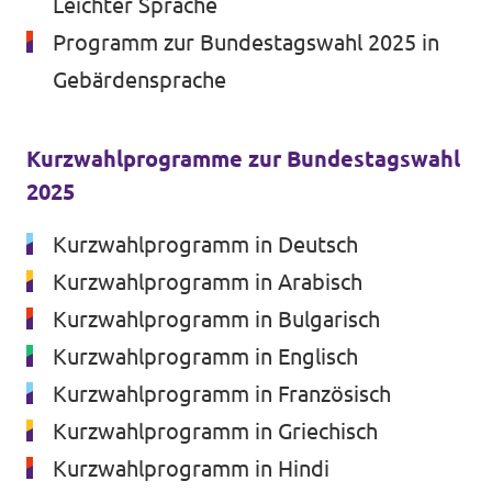
Leichter Sprache
Volt in deinem Bundesland
Unsere Events
Programm zur Bundestagswahl 2025 in
Volt Deutschland Merchandise Shop
Gebärdensprache
Kurzwahlprogramme zur Bundestagswahl
Presse
2025
Volt Brandenburg in den Medien
Kurzwahlprogramm in Deutsch
Mache bei uns mit!
Kurzwahlprogramm in Arabisch
Kurzwahlprogramm in Bulgarisch
Volt vor Ort
Kurzwahlprogramm in Englisch
Kurzwahlprogramm in Französisch
Deine Spende für Volt!
Kurzwahlprogramm in Griechisch
Jobs bei Volt
Kurzwahlprogramm in Hindi