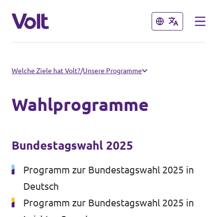
Schließen
Schließen
Volt in Brandenburg
Welche Ziele hat Volt?
/
Unsere Programme
Lokale Teams
Wahlprogramme
Programm
Potsdam
Potsdam auf Instagram
Über Volt
Bundestagswahl 2025
Menschen
Programm zur Bundestagswahl 2025 in
Volt in Deutschland
Deutsch
Website
Programm zur Bundestagswahl 2025 in
Neuigkeiten