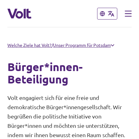
Schließen
Schließen
Volt in Brandenburg
Welche Ziele hat Volt?
/
Unser Programm für Potsdam
Lokale Teams
Bürger*innen-
Programm
Potsdam
Beteiligung
Potsdam auf Instagram
Über Volt
Volt engagiert sich für eine freie und
demokratische Bürger*innengesellschaft. Wir
Menschen
Volt in Deutschland
begrüßen die politische Initiative von
Bürger*innen und möchten sie unterstützen,
Website
Neuigkeiten
indem wir ihnen bewusst einen Raum schaffen.