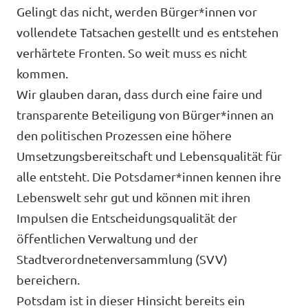
Volt in deinem Bundesland
Gelingt das nicht, werden Bürger*innen vor
Unsere Events
vollendete Tatsachen gestellt und es entstehen
Volt Deutschland Merchandise Shop
verhärtete Fronten. So weit muss es nicht
kommen.
Wir glauben daran, dass durch eine faire und
Presse
transparente Beteiligung von Bürger*innen an
den politischen Prozessen eine höhere
Volt Brandenburg in den Medien
Umsetzungsbereitschaft und Lebensqualität für
Mache bei uns mit!
alle entsteht. Die Potsdamer*innen kennen ihre
Lebenswelt sehr gut und können mit ihren
Volt vor Ort
Impulsen die Entscheidungsqualität der
öffentlichen Verwaltung und der
Deine Spende für Volt!
Stadtverordnetenversammlung (SVV)
bereichern.
Jobs bei Volt
Potsdam ist in dieser Hinsicht bereits ein