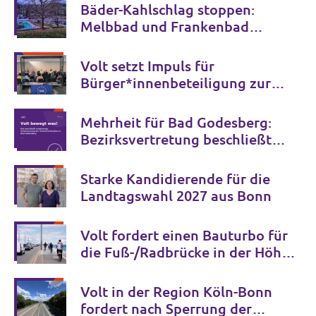
Bäder-Kahlschlag stoppen:
Melbbad und Frankenbad
erhalten!
Volt setzt Impuls für
Bürger*innenbeteiligung zur
Zukunft der Bonner Bühnen
Mehrheit für Bad Godesberg:
Bezirksvertretung beschließt
Verkehrspaket bis 2034
Starke Kandidierende für die
Landtagswahl 2027 aus Bonn
Volt fordert einen Bauturbo für
die Fuß-/Radbrücke in der Höhe
der Ersten Fährgasse und für die
Seilbahn
Volt in der Region Köln-Bonn
fordert nach Sperrung der