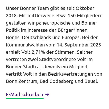
Volt Deutschland Merchandise Shop
Unser Bonner Team gibt es seit Oktober
Unsere Events
2018. Mit mittlerweile etwa 150 Mitgliedern
gestalten wir paneuropäische und Bonner
Politik im Interesse der Bürger*innen
Kontakt zu Volt Bonn
Bonns, Deutschlands und Europas. Bei den
Kommunalwahlen vom 14. September 2025
Mach mit bei Volt Bonn
erhielt Volt 2,71% der Stimmen. Seither
vertreten zwei Stadtverordnete Volt im
Deine Spende für Volt
Bonner Stadtrat. Jeweils ein Mitglied
vertritt Volt in den Bezirksvertretungen von
Werde Mitglied von Volt
Bonn Zentrum, Bad Godesberg und Beuel.
E-Mail schreiben
Volt Bonn Newsletter