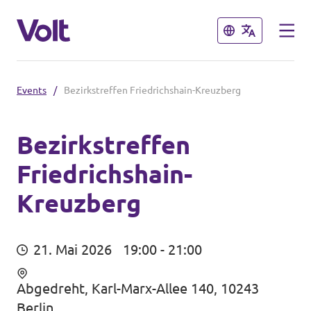
Schließen
Schließen
Events
/
Bezirkstreffen Friedrichshain-Kreuzberg
Weitere Volt-Websites in
Deutschland
Bezirkstreffen
Volt Deutschland
Friedrichshain-
Programm
Volt in deinem Bundesland
Kreuzberg
Über Volt
Menschen
21. Mai 2026
19:00 - 21:00
Abgedreht, Karl-Marx-Allee 140, 10243
Neuigkeiten
Berlin