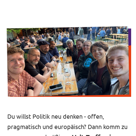
Volt Deutschland
Unsere Events
Volt in deinem Bundesland
unf*ck berlin
Mitmachen
Spenden
unf*ck berlin
Du willst Politik neu denken - offen,
pragmatisch und europäisch? Dann komm zu