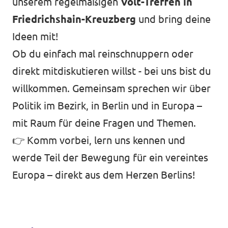
unserem regelmäßigen
Volt-Treffen in
Friedrichshain-Kreuzberg
und bring deine
unf*ck berlin
Ideen mit!
Datenschutz
Ob du einfach mal reinschnuppern oder
Impressum
direkt mitdiskutieren willst - bei uns bist du
Transparenz
willkommen. Gemeinsam sprechen wir über
Politik im Bezirk, in Berlin und in Europa –
mit Raum für deine Fragen und Themen.
👉 Komm vorbei, lern uns kennen und
werde Teil der Bewegung für ein vereintes
Europa – direkt aus dem Herzen Berlins!