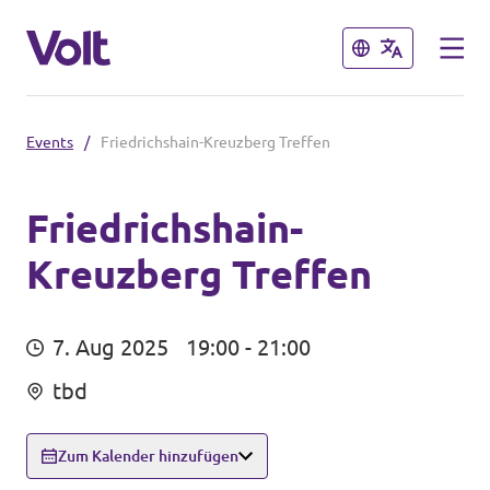
Schließen
Schließen
Events
/
Friedrichshain-Kreuzberg Treffen
Sprache auswählen
Deutsch
Friedrichshain-
Kreuzberg Treffen
Programm
Über Volt
Weitere Volt-Websites in
7. Aug 2025
19:00 - 21:00
Deutschland
Menschen
tbd
unf*ck berlin
Zum Kalender hinzufügen
Neuigkeiten