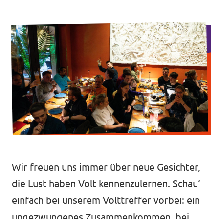
Unsere Events
Unterstützungsunterschriften
Mache bei Volt mit!
Deine Spende an Volt Berlin
Newsticker BVV
Wir freuen uns immer über neue Gesichter,
Jobs bei Volt Deutschland
die Lust haben Volt kennenzulernen. Schau‘
einfach bei unserem Volttreffer vorbei: ein
ungezwungenes Zusammenkommen, bei