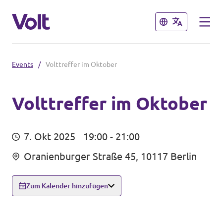
Schließen
Schließen
Events
/
Volttreffer im Oktober
Weitere Volt-Websites in
Deutschland
Volttreffer im Oktober
Volt Deutschland
Programm
7. Okt 2025
19:00 - 21:00
Volt in deinem Bundesland
Über Volt
Oranienburger Straße 45, 10117 Berlin
Menschen
Zum Kalender hinzufügen
Neuigkeiten